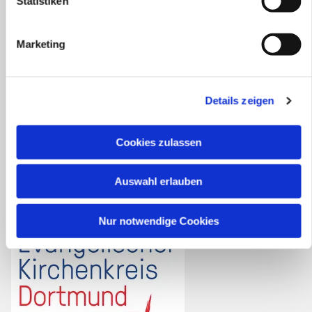
Statistiken
Personalplanungsraum Ost
Kirchenkreis Dortmund
Marketing
Kirchengemeinden:
Asseln
Details zeigen
Brackel
Friedensgemeinde
Cookies zulassen
Scharnhorst
Wickede
Auswahl erlauben
Nur notwendige Cookies