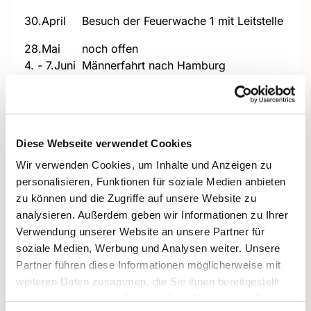
30.April
Besuch der Feuerwache 1 mit Leitstelle
28.Mai
noch offen
4. - 7.Juni
Männerfahrt nach Hamburg
25.Juni
Grillen im Garten der Villa
„La Brackeler Vita“ Kegeln und
30.Juli
entspannen bei „Belvedere“
Diese Webseite verwendet Cookies
27.August
Fahrradtour durch Dortmund danach
entspannen in Stephans Garten
Wir verwenden Cookies, um Inhalte und Anzeigen zu
personalisieren, Funktionen für soziale Medien anbieten
24.
noch offen
zu können und die Zugriffe auf unsere Website zu
September
analysieren. Außerdem geben wir Informationen zu Ihrer
26.
Spieleabend in der Villa
Verwendung unserer Website an unsere Partner für
November
soziale Medien, Werbung und Analysen weiter. Unsere
17.
Weihnachtsfeier im Haus Beckhoff
Partner führen diese Informationen möglicherweise mit
Dezember
weiteren Daten zusammen, die Sie ihnen bereitgestellt
haben oder die sie im Rahmen Ihrer Nutzung der Dienste