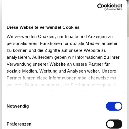
Diese Webseite verwendet Cookies
Wir verwenden Cookies, um Inhalte und Anzeigen zu
personalisieren, Funktionen für soziale Medien anbieten
25.10.26
zu können und die Zugriffe auf unsere Website zu
analysieren. Außerdem geben wir Informationen zu Ihrer
14:30 - 16:30 Uhr
Verwendung unserer Website an unsere Partner für
soziale Medien, Werbung und Analysen weiter. Unsere
Partner führen diese Informationen möglicherweise mit
weiteren Daten zusammen, die Sie ihnen bereitgestellt
haben oder die sie im Rahmen Ihrer Nutzung der Dienste
gesammelt haben.
Einwilligungsauswahl
Notwendig
Dies könnte Sie auch
interessieren
Präferenzen