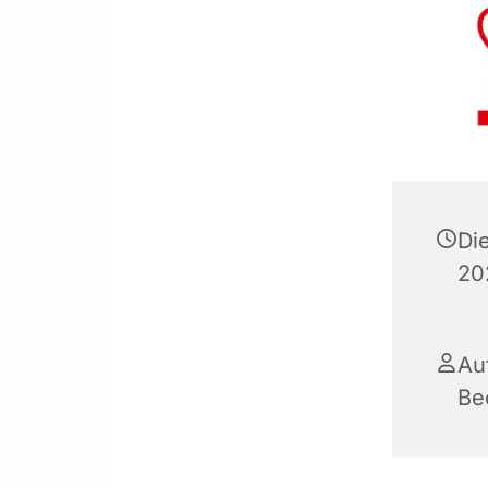
Di
20
Au
Be