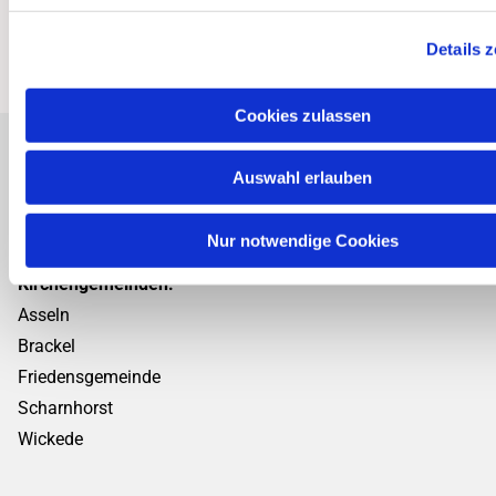
Details 
Cookies zulassen
Auswahl erlauben
Personalplanungsraum Ost
Kirchenkreis Dortmund
Nur notwendige Cookies
Kirchengemeinden:
Asseln
Brackel
Friedensgemeinde
Scharnhorst
Wickede