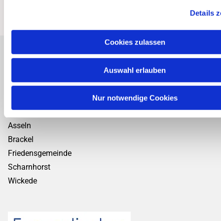
Details 
Cookies zulassen
Personalplanungsraum Ost
Auswahl erlauben
Kirchenkreis Dortmund
Nur notwendige Cookies
Kirchengemeinden:
Asseln
Brackel
Friedensgemeinde
Scharnhorst
Wickede