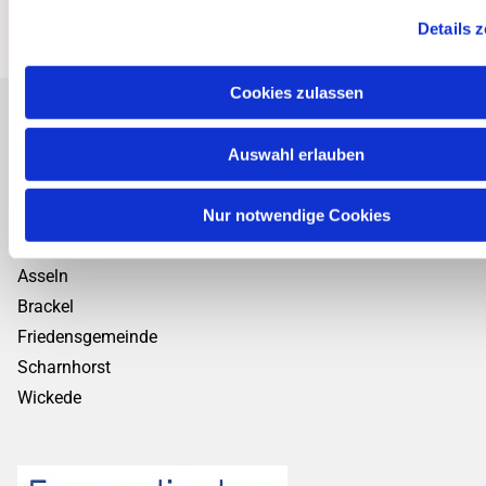
Details 
Cookies zulassen
Personalplanungsraum Ost
Auswahl erlauben
Kirchenkreis Dortmund
Nur notwendige Cookies
Kirchengemeinden:
Asseln
Brackel
Friedensgemeinde
Scharnhorst
Wickede