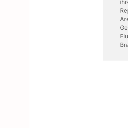
ih
Re
Ar
Ge
Flu
Br