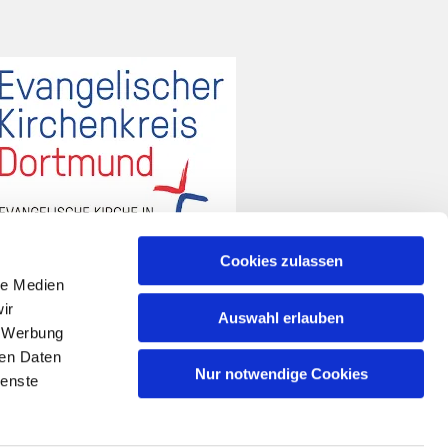
Cookies zulassen
le Medien
ir
Auswahl erlauben
, Werbung
ren Daten
Nur notwendige Cookies
ienste