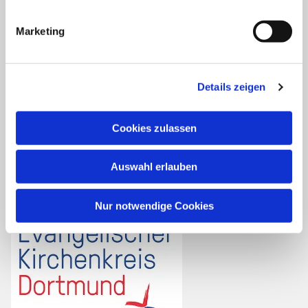
Personalplanungsraum Ost
Kirchenkreis Dortmund
Marketing
Kirchengemeinden:
Details zeigen
Asseln
Brackel
Cookies zulassen
Friedensgemeinde
Scharnhorst
Auswahl erlauben
Wickede
Nur notwendige Cookies