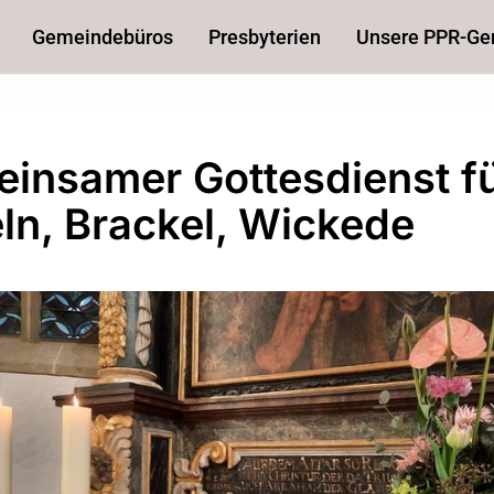
Gemeindebüros
Presbyterien
Unsere PPR-G
insamer Gottesdienst f
ln, Brackel, Wickede