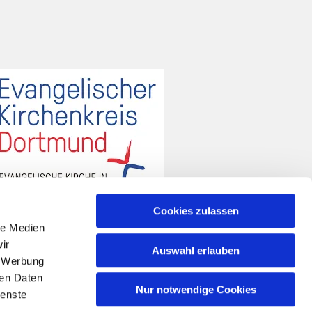
Cookies zulassen
le Medien
ir
Auswahl erlauben
, Werbung
ren Daten
Nur notwendige Cookies
ienste