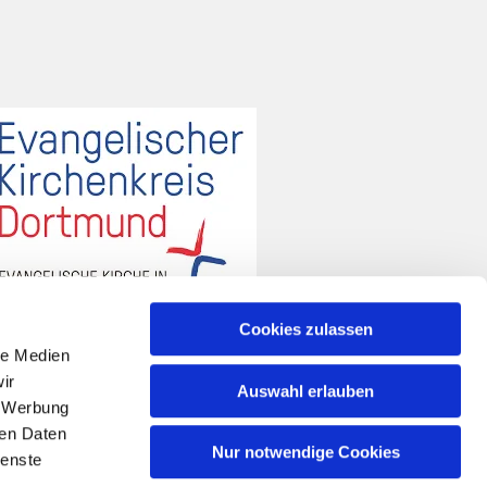
Cookies zulassen
le Medien
ir
Auswahl erlauben
, Werbung
ren Daten
Nur notwendige Cookies
ienste