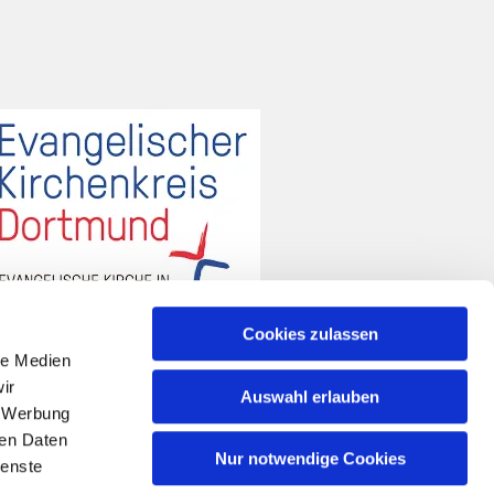
Cookies zulassen
le Medien
ir
Auswahl erlauben
, Werbung
ren Daten
Nur notwendige Cookies
ienste