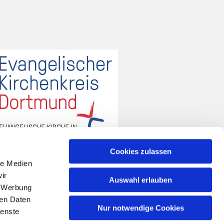
Cookies zulassen
le Medien
ir
Auswahl erlauben
, Werbung
ren Daten
Nur notwendige Cookies
ienste