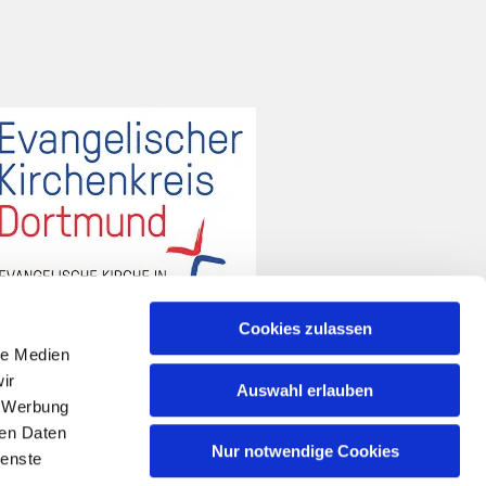
Cookies zulassen
le Medien
ir
Auswahl erlauben
, Werbung
ren Daten
Nur notwendige Cookies
ienste