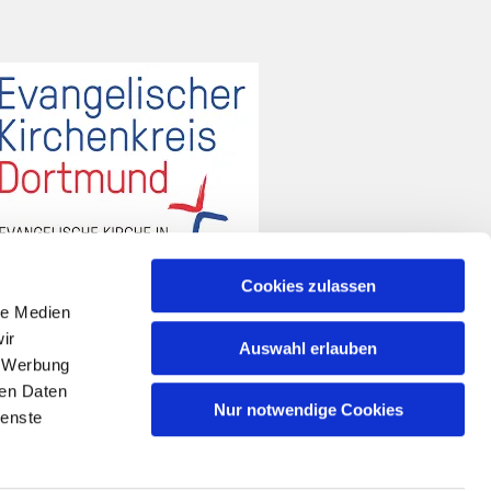
Cookies zulassen
le Medien
ir
Auswahl erlauben
, Werbung
ren Daten
Nur notwendige Cookies
ienste