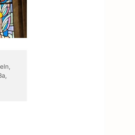
eln,
8a,