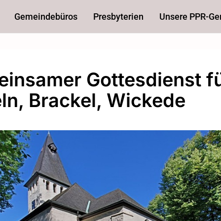
Gemeindebüros
Presbyterien
Unsere PPR-G
insamer Gottesdienst f
ln, Brackel, Wickede