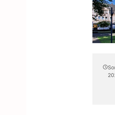
So
20