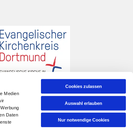
Cookies zulassen
le Medien
ir
Auswahl erlauben
, Werbung
ren Daten
Nur notwendige Cookies
ienste