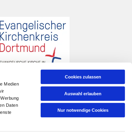
Cookies zulassen
le Medien
ir
Auswahl erlauben
, Werbung
ren Daten
Nur notwendige Cookies
ienste