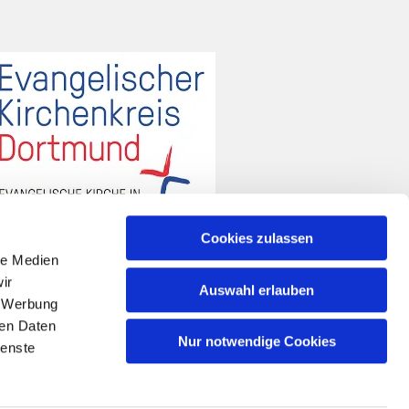
Cookies zulassen
le Medien
ir
Auswahl erlauben
, Werbung
ren Daten
Nur notwendige Cookies
ienste