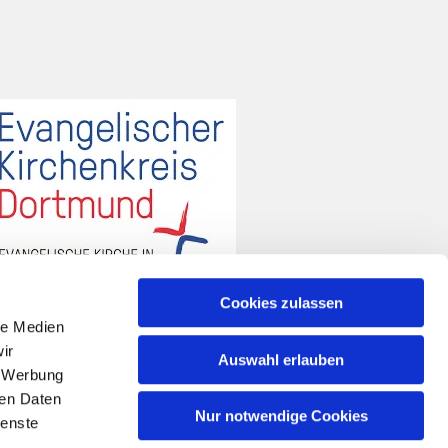
Cookies zulassen
le Medien
ir
Auswahl erlauben
, Werbung
ren Daten
Nur notwendige Cookies
ienste