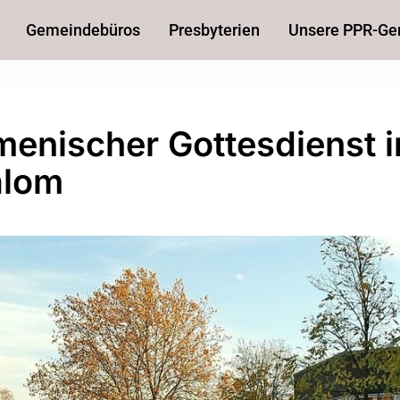
Gemeindebüros
Presbyterien
Unsere PPR-G
enischer Gottesdienst i
alom