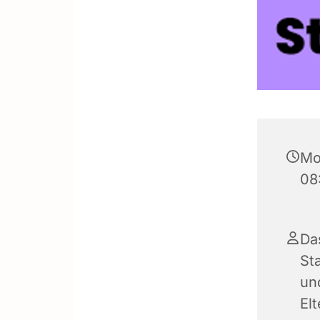
Mo
08
Da
Sta
und
El