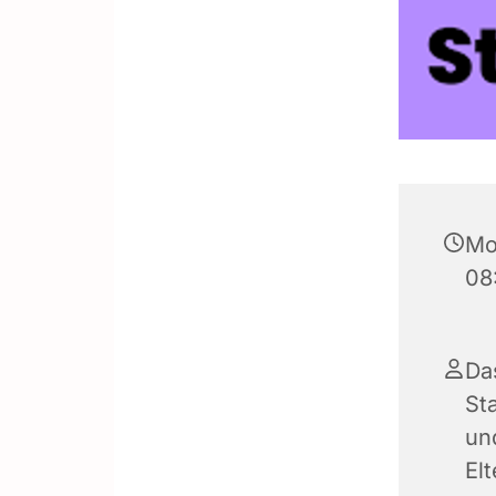
Mo
08
Da
Sta
und
El