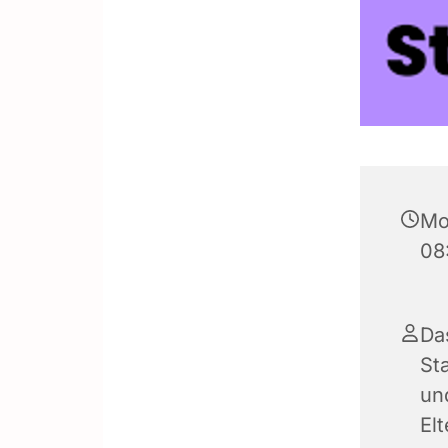
Mo
08
Da
Sta
und
El