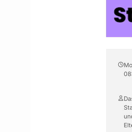
Mo
08
Da
Sta
und
El