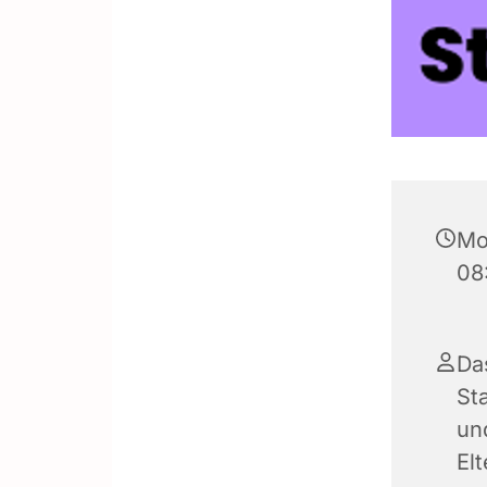
Mo
08
Da
Sta
und
El