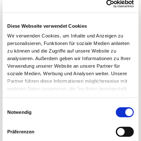
Englisch oder Mathematik unterrichten.
Diese Webseite verwendet Cookies
Bitte melden bei Heike Kröger Benne per
WhatsApp oder SMS
Wir verwenden Cookies, um Inhalte und Anzeigen zu
01575-4124399
personalisieren, Funktionen für soziale Medien anbieten
zu können und die Zugriffe auf unsere Website zu
Mehr Infos in den RN, Ausgabe 23.06.26
analysieren. Außerdem geben wir Informationen zu Ihrer
Lokalseite
Verwendung unserer Website an unsere Partner für
soziale Medien, Werbung und Analysen weiter. Unsere
Partner führen diese Informationen möglicherweise mit
weiteren Daten zusammen, die Sie ihnen bereitgestellt
haben oder die sie im Rahmen Ihrer Nutzung der Dienste
gesammelt haben.
Einwilligungsauswahl
Notwendig
Dies könnte Sie auch
interessieren
Präferenzen