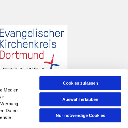
Cookies zulassen
le Medien
ir
Auswahl erlauben
, Werbung
ren Daten
Nur notwendige Cookies
ienste